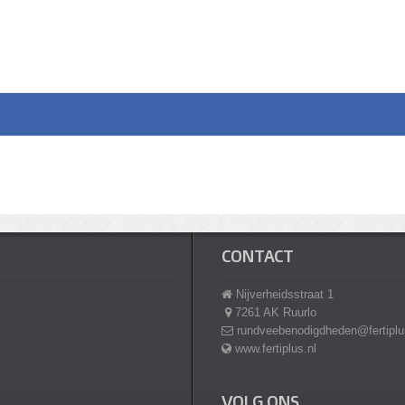
CONTACT
Nijverheidsstraat 1
7261 AK Ruurlo
rundveebenodigdheden@fertiplu
www.fertiplus.nl
VOLG ONS