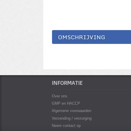
OMSCHRIJVING
INFORMATIE
Over ons
GMP en HACCP
Algemene voorwaarden
Verzending / verzorging
Neem contact op